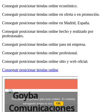
Conseguir posicionar tiendas online económico.
Conseguir posicionar tiendas online en oferta o en promoción.
Conseguir posicionar tiendas online en Madrid, España.
Conseguir posicionar tiendas online hecho y realizado por
profesionales.
Conseguir posicionar tiendas online para mi empresa.
Conseguir posicionar tiendas online profesional.
Conseguir posicionar tiendas online sitio y web oficial.
Conseguir posicionar tiendas online