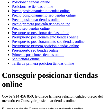
Posicionar tiendas online
Posicionarse tiendas online
Precio posicionamiento tiendas online
Precio posicionamiento seo tiendas online
Precio posicionar tiendas online
Precio primera posición tiendas online
Precio seo tiendas online
Presupuesto posicionar tiendas online
Presupuesto posicionamiento tiendas online
Presupuesto posicionamiento seo tiendas online
Presupuesto primera posición tiendas online
Presupuesto seo tiendas online
Primeras posiciones tiendas online
Seo tiendas online
Tarifa de primera posición tiendas online
Conseguir posicionar tiendas
online
Goyba 914 456 850, le ofrece la mejor relación calidad-precio del
mercado en Conseguir posicionar tiendas online.
Buscar precio de Conseguir posicionar tiendas online