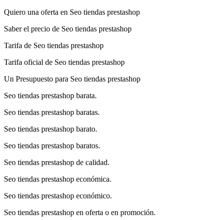
Quiero una oferta en Seo tiendas prestashop
Saber el precio de Seo tiendas prestashop
Tarifa de Seo tiendas prestashop
Tarifa oficial de Seo tiendas prestashop
Un Presupuesto para Seo tiendas prestashop
Seo tiendas prestashop barata.
Seo tiendas prestashop baratas.
Seo tiendas prestashop barato.
Seo tiendas prestashop baratos.
Seo tiendas prestashop de calidad.
Seo tiendas prestashop económica.
Seo tiendas prestashop económico.
Seo tiendas prestashop en oferta o en promoción.