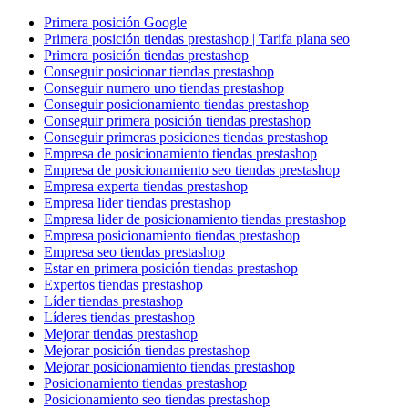
Primera posición Google
Primera posición tiendas prestashop | Tarifa plana seo
Primera posición tiendas prestashop
Conseguir posicionar tiendas prestashop
Conseguir numero uno tiendas prestashop
Conseguir posicionamiento tiendas prestashop
Conseguir primera posición tiendas prestashop
Conseguir primeras posiciones tiendas prestashop
Empresa de posicionamiento tiendas prestashop
Empresa de posicionamiento seo tiendas prestashop
Empresa experta tiendas prestashop
Empresa lider tiendas prestashop
Empresa lider de posicionamiento tiendas prestashop
Empresa posicionamiento tiendas prestashop
Empresa seo tiendas prestashop
Estar en primera posición tiendas prestashop
Expertos tiendas prestashop
Líder tiendas prestashop
Líderes tiendas prestashop
Mejorar tiendas prestashop
Mejorar posición tiendas prestashop
Mejorar posicionamiento tiendas prestashop
Posicionamiento tiendas prestashop
Posicionamiento seo tiendas prestashop