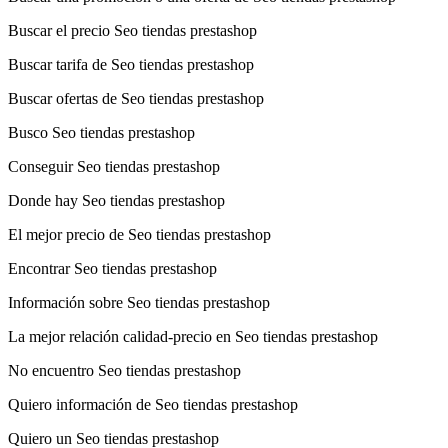
Buscar el precio Seo tiendas prestashop
Buscar tarifa de Seo tiendas prestashop
Buscar ofertas de Seo tiendas prestashop
Busco Seo tiendas prestashop
Conseguir Seo tiendas prestashop
Donde hay Seo tiendas prestashop
El mejor precio de Seo tiendas prestashop
Encontrar Seo tiendas prestashop
Información sobre Seo tiendas prestashop
La mejor relación calidad-precio en Seo tiendas prestashop
No encuentro Seo tiendas prestashop
Quiero información de Seo tiendas prestashop
Quiero un Seo tiendas prestashop