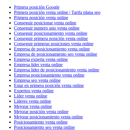
Primera posición Google
Primera posición venta online | Tarifa plana seo
Primera posición venta online
Conseguir posicionar venta online
Conseguir numero uno venta online
Conseguir posicionamiento venta online
Conseguir primera posición venta online
Conseguir primeras posiciones venta online
Empresa de posicionamiento venta online
Empresa de posicionamiento seo venta online
Empresa experta venta online
Empresa lider venta online
Empresa lider de posicionamiento venta online
Empresa posicionamiento venta online
Empresa seo venta online
Estar en primera posición venta online
Expertos venta online
Líder venta online
Líderes venta online
Mejorar venta online
Mejorar posición venta online
Mejorar posicionamiento venta online
Posicionamiento venta online
Posicionamiento seo venta online