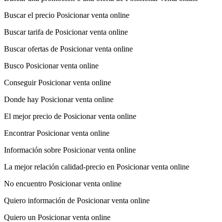
Buscar el precio Posicionar venta online
Buscar tarifa de Posicionar venta online
Buscar ofertas de Posicionar venta online
Busco Posicionar venta online
Conseguir Posicionar venta online
Donde hay Posicionar venta online
El mejor precio de Posicionar venta online
Encontrar Posicionar venta online
Información sobre Posicionar venta online
La mejor relación calidad-precio en Posicionar venta online
No encuentro Posicionar venta online
Quiero información de Posicionar venta online
Quiero un Posicionar venta online