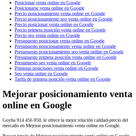
Posicionar venta online en Google
Posicionarse venta online en Google
Precio posicionamiento venta online en Google
Precio posicionamiento seo venta online en Google
Precio posicionar venta online en Google
Precio primera posición venta online en Google
Precio seo venta online en Google
Presupuesto posicionar venta online en Google
Presupuesto posicionamiento venta online en Google
Presupuesto posicionamiento seo venta online en Google
Presupuesto primera posición venta online en Google
Presupuesto seo venta online en Google
Primeras posiciones venta online en Google
Seo venta online en Google
Tarifa de primera posición venta online en Google
Mejorar posicionamiento venta
online en Google
Goyba 914 456 850, le ofrece la mejor relación calidad-precio del
mercado en Mejorar posicionamiento venta online en Google.
Buscar precio de Mejorar posicionamiento venta online en Google