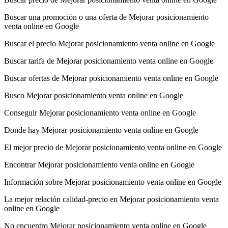
Buscar una promoción o una oferta de Mejorar posicionamiento
venta online en Google
Buscar el precio Mejorar posicionamiento venta online en Google
Buscar tarifa de Mejorar posicionamiento venta online en Google
Buscar ofertas de Mejorar posicionamiento venta online en Google
Busco Mejorar posicionamiento venta online en Google
Conseguir Mejorar posicionamiento venta online en Google
Donde hay Mejorar posicionamiento venta online en Google
El mejor precio de Mejorar posicionamiento venta online en Google
Encontrar Mejorar posicionamiento venta online en Google
Información sobre Mejorar posicionamiento venta online en Google
La mejor relación calidad-precio en Mejorar posicionamiento venta
online en Google
No encuentro Mejorar posicionamiento venta online en Google