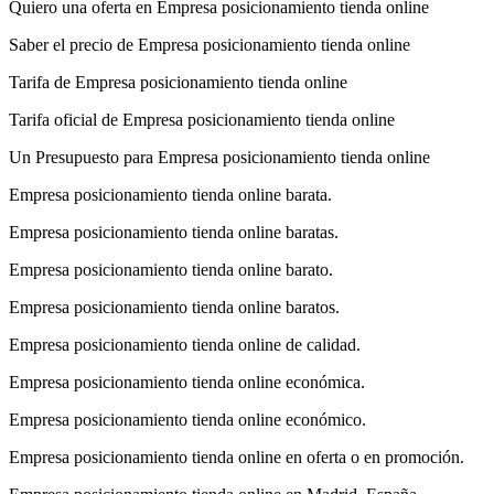
Quiero una oferta en Empresa posicionamiento tienda online
Saber el precio de Empresa posicionamiento tienda online
Tarifa de Empresa posicionamiento tienda online
Tarifa oficial de Empresa posicionamiento tienda online
Un Presupuesto para Empresa posicionamiento tienda online
Empresa posicionamiento tienda online barata.
Empresa posicionamiento tienda online baratas.
Empresa posicionamiento tienda online barato.
Empresa posicionamiento tienda online baratos.
Empresa posicionamiento tienda online de calidad.
Empresa posicionamiento tienda online económica.
Empresa posicionamiento tienda online económico.
Empresa posicionamiento tienda online en oferta o en promoción.