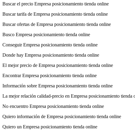
Buscar el precio Empresa posicionamiento tienda online
Buscar tarifa de Empresa posicionamiento tienda online
Buscar ofertas de Empresa posicionamiento tienda online
Busco Empresa posicionamiento tienda online
Conseguir Empresa posicionamiento tienda online
Donde hay Empresa posicionamiento tienda online
El mejor precio de Empresa posicionamiento tienda online
Encontrar Empresa posicionamiento tienda online
Información sobre Empresa posicionamiento tienda online
La mejor relación calidad-precio en Empresa posicionamiento tienda 
No encuentro Empresa posicionamiento tienda online
Quiero información de Empresa posicionamiento tienda online
Quiero un Empresa posicionamiento tienda online